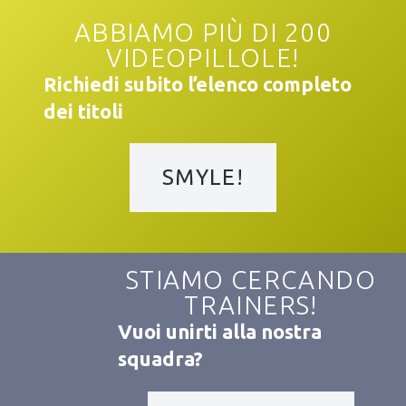
ABBIAMO PIÙ DI 200
VIDEOPILLOLE!
Richiedi subito l’elenco completo
dei titoli
SMYLE!
STIAMO CERCANDO
TRAINERS!
Vuoi unirti alla nostra
squadra?