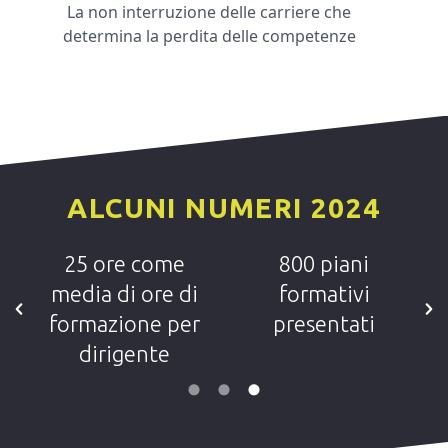
La non interruzione delle carriere che
determina la perdita delle competenze
ALCUNI NUMERI 2024
i
25 ore come
800 piani
media di ore di
formativi
formazione per
presentati
dirigente