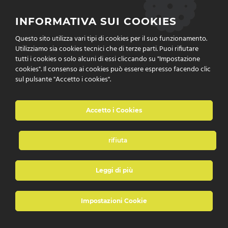
Cookies Policy
INFORMATIVA SUI COOKIES
Questo sito utilizza vari tipi di cookies per il suo funzionamento.
Privacy Policy
Utilizziamo sia cookies tecnici che di terze parti. Puoi rifiutare
tutti i cookies o solo alcuni di essi cliccando su "Impostazione
cookies". Il consenso ai cookies può essere espresso facendo clic
sul pulsante "Accetto i cookies".
Accetto i Cookies
rifiuta
è un marchio di P&P Technology Srl
Leggi di più
Impostazioni Cookie
© 2022 DNA Distance Network Academy by
P&P