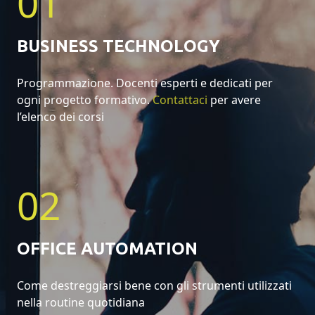
01
BUSINESS TECHNOLOGY
Programmazione. Docenti esperti e dedicati per
ogni progetto formativo.
Contattaci
per avere
l’elenco dei corsi
02
OFFICE AUTOMATION
Come destreggiarsi bene con gli strumenti utilizzati
nella routine quotidiana