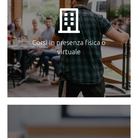
Per alcune attività formative l’aula è
indispensabile. Il contatto umano, la
relazione tra docente e allievo
generano un valore aggiunto che è
prerogativa specifica dei corsi di tipo
residenziale. Le materie dei corsi
Corsi in presenza fisica o
sono le nostre aree di competenza.
virtuale
Offriamo come valore aggiunto
l’esperienza sul campo dei nostri
docenti, acquisita dal lavoro di ogni
giorno.
e-learning