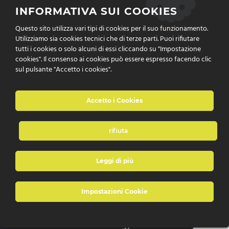
Cookies Policy
INFORMATIVA SUI COOKIES
Questo sito utilizza vari tipi di cookies per il suo funzionamento.
Privacy Policy
Utilizziamo sia cookies tecnici che di terze parti. Puoi rifiutare
tutti i cookies o solo alcuni di essi cliccando su "Impostazione
cookies". Il consenso ai cookies può essere espresso facendo clic
sul pulsante "Accetto i cookies".
Accetto i Cookies
rifiuta
è un marchio di P&P Technology Srl
Leggi di più
Impostazioni Cookie
© 2022 DNA Distance Network Academy by
P&P
Technology Srl