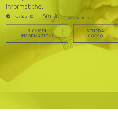
informatiche.
Ore: 3:00
Corso online
RICHIEDI
SCHEDA
INFORMAZIONI
CORSO