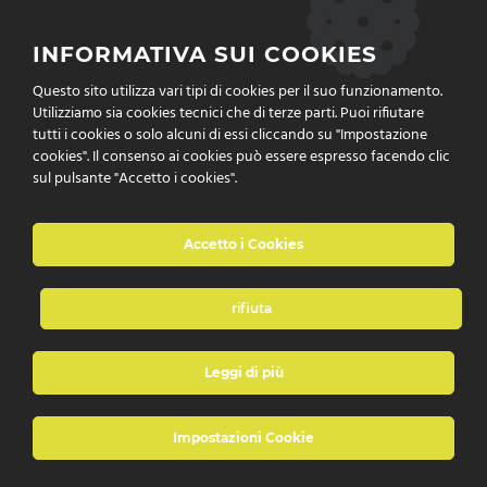
Cookies Policy
INFORMATIVA SUI COOKIES
Questo sito utilizza vari tipi di cookies per il suo funzionamento.
Privacy Policy
Utilizziamo sia cookies tecnici che di terze parti. Puoi rifiutare
tutti i cookies o solo alcuni di essi cliccando su "Impostazione
cookies". Il consenso ai cookies può essere espresso facendo clic
sul pulsante "Accetto i cookies".
Accetto i Cookies
rifiuta
Leggi di più
è un marchio di P&P Technology Srl
Impostazioni Cookie
© 2022 DNA Distance Network Academy by
P&P