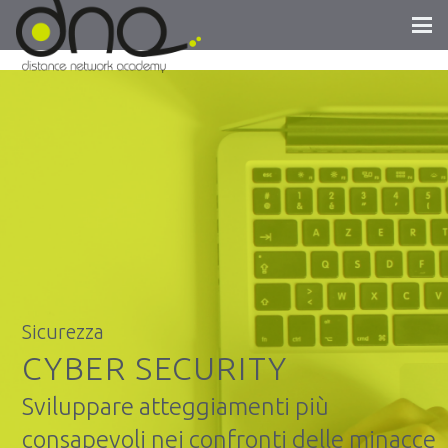
Sicurezza
CYBER SECURITY
Sviluppare atteggiamenti più
consapevoli nei confronti delle minacce