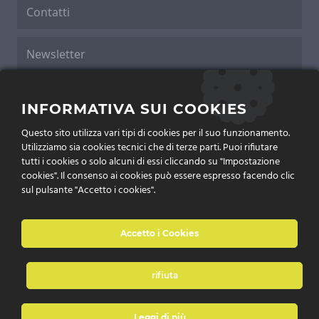
Contatti
Newsletter
Cookies Policy
INFORMATIVA SUI COOKIES
Questo sito utilizza vari tipi di cookies per il suo funzionamento.
Privacy Policy
Utilizziamo sia cookies tecnici che di terze parti. Puoi rifiutare
tutti i cookies o solo alcuni di essi cliccando su "Impostazione
cookies". Il consenso ai cookies può essere espresso facendo clic
sul pulsante "Accetto i cookies".
Accetto i Cookies
rifiuta
è un marchio di P&P Technology Srl
Leggi di più